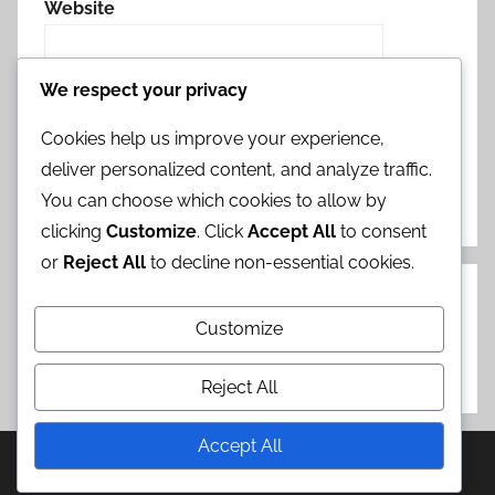
Website
We respect your privacy
Save my name, email, and website in this
browser for the next time I comment.
Cookies help us improve your experience,
deliver personalized content, and analyze traffic.
You can choose which cookies to allow by
clicking
Customize
. Click
Accept All
to consent
or
Reject All
to decline non-essential cookies.
Zoeken
Customize
Search
for:
Reject All
Search
Accept All
WordPress Theme: Donovan by ThemeZee.