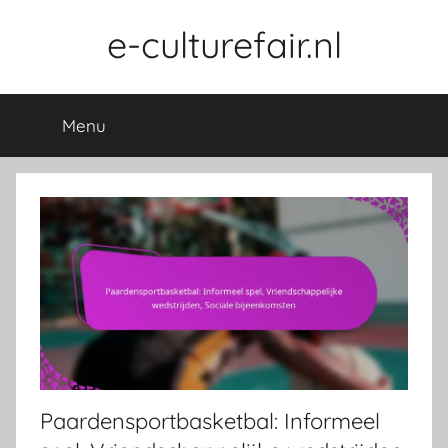
Skip
e-culturefair.nl
to
content
Menu
Paardensportbasketbal: Informeel