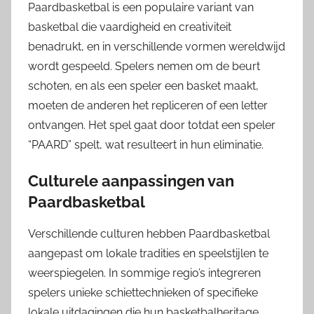
Paardbasketbal is een populaire variant van
basketbal die vaardigheid en creativiteit
benadrukt, en in verschillende vormen wereldwijd
wordt gespeeld. Spelers nemen om de beurt
schoten, en als een speler een basket maakt,
moeten de anderen het repliceren of een letter
ontvangen. Het spel gaat door totdat een speler
“PAARD” spelt, wat resulteert in hun eliminatie.
Culturele aanpassingen van
Paardbasketbal
Verschillende culturen hebben Paardbasketbal
aangepast om lokale tradities en speelstijlen te
weerspiegelen. In sommige regio’s integreren
spelers unieke schiettechnieken of specifieke
lokale uitdagingen die hun basketbalheritage