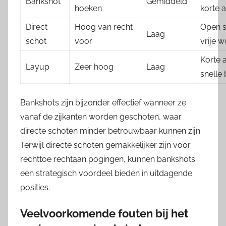
Bankshot
Gemiddeld
hoeken
korte 
Direct
Hoog van recht
Open s
Laag
schot
voor
vrije 
Korte 
Layup
Zeer hoog
Laag
snelle
Bankshots zijn bijzonder effectief wanneer ze
vanaf de zijkanten worden geschoten, waar
directe schoten minder betrouwbaar kunnen zijn.
Terwijl directe schoten gemakkelijker zijn voor
rechttoe rechtaan pogingen, kunnen bankshots
een strategisch voordeel bieden in uitdagende
posities.
Veelvoorkomende fouten bij het