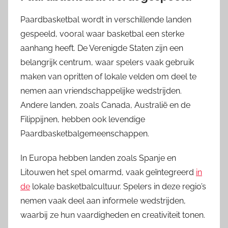
Paardbasketbal wordt in verschillende landen
gespeeld, vooral waar basketbal een sterke
aanhang heeft. De Verenigde Staten zijn een
belangrijk centrum, waar spelers vaak gebruik
maken van opritten of lokale velden om deel te
nemen aan vriendschappelijke wedstrijden.
Andere landen, zoals Canada, Australië en de
Filippijnen, hebben ook levendige
Paardbasketbalgemeenschappen.
In Europa hebben landen zoals Spanje en
Litouwen het spel omarmd, vaak geïntegreerd
in
de
lokale basketbalcultuur. Spelers in deze regio’s
nemen vaak deel aan informele wedstrijden,
waarbij ze hun vaardigheden en creativiteit tonen.