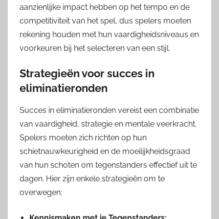
aanzienlijke impact hebben op het tempo en de
competitiviteit van het spel, dus spelers moeten
rekening houden met hun vaardigheidsniveaus en
voorkeuren bij het selecteren van een stijl.
Strategieën voor succes in
eliminatieronden
Succes in eliminatieronden vereist een combinatie
van vaardigheid, strategie en mentale veerkracht.
Spelers moeten zich richten op hun
schietnauwkeurigheid en de moeilijkheidsgraad
van hun schoten om tegenstanders effectief uit te
dagen. Hier zijn enkele strategieën om te
overwegen:
Kennismaken met je Tegenstanders: