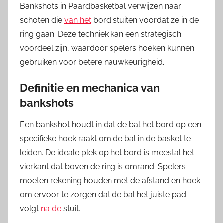
Bankshots in Paardbasketbal verwijzen naar
schoten die
van het
bord stuiten voordat ze in de
ring gaan. Deze techniek kan een strategisch
voordeel zijn, waardoor spelers hoeken kunnen
gebruiken voor betere nauwkeurigheid.
Definitie en mechanica van
bankshots
Een bankshot houdt in dat de bal het bord op een
specifieke hoek raakt om de bal in de basket te
leiden. De ideale plek op het bord is meestal het
vierkant dat boven de ring is omrand. Spelers
moeten rekening houden met de afstand en hoek
om ervoor te zorgen dat de bal het juiste pad
volgt
na de
stuit.