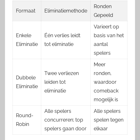
Ronden
Formaat
Eliminatiemethode
Gepeeld
Varieert op
Enkele
Één verlies leidt
basis van het
Eliminatie
tot eliminatie
aantal
spelers
Meer
Twee verliezen
ronden,
Dubbele
leiden tot
waardoor
Eliminatie
eliminatie
comeback
mogelijk is
Alle spelers
Alle spelers
Round-
concurreren; top
spelen tegen
Robin
spelers gaan door
elkaar