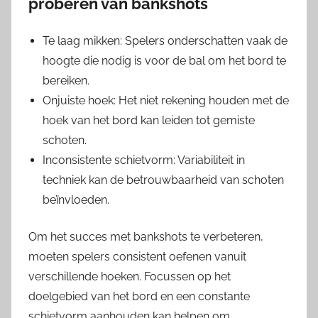
proberen van bankshots
Te laag mikken: Spelers onderschatten vaak de
hoogte die nodig is voor de bal om het bord te
bereiken.
Onjuiste hoek: Het niet rekening houden met de
hoek van het bord kan leiden tot gemiste
schoten.
Inconsistente schietvorm: Variabiliteit in
techniek kan de betrouwbaarheid van schoten
beïnvloeden.
Om het succes met bankshots te verbeteren,
moeten spelers consistent oefenen vanuit
verschillende hoeken. Focussen op het
doelgebied van het bord en een constante
schietvorm aanhouden kan helpen om