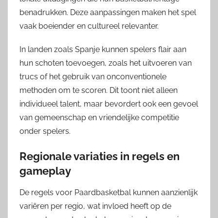
benadrukken. Deze aanpassingen maken het spel
vaak boeiender en cultureel relevanter.
In landen zoals Spanje kunnen spelers flair aan
hun schoten toevoegen, zoals het uitvoeren van
trucs of het gebruik van onconventionele
methoden om te scoren. Dit toont niet alleen
individueel talent, maar bevordert ook een gevoel
van gemeenschap en vriendelijke competitie
onder spelers.
Regionale variaties in regels en
gameplay
De regels voor Paardbasketbal kunnen aanzienlijk
variëren per regio, wat invloed heeft op de