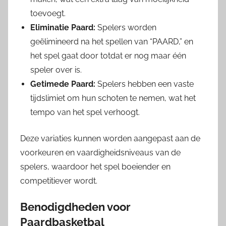
toevoegt.
Eliminatie Paard:
Spelers worden
geëlimineerd na het spellen van “PAARD,” en
het spel gaat door totdat er nog maar één
speler over is.
Getimede Paard:
Spelers hebben een vaste
tijdslimiet om hun schoten te nemen, wat het
tempo van het spel verhoogt.
Deze variaties kunnen worden aangepast aan de
voorkeuren en vaardigheidsniveaus van de
spelers, waardoor het spel boeiender en
competitiever wordt.
Benodigdheden voor
Paardbasketbal