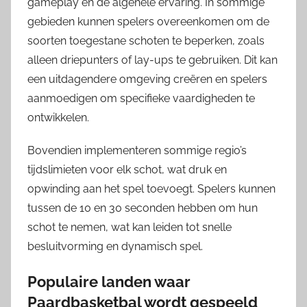
gameplay en de algehele ervaring. In sommige
gebieden kunnen spelers overeenkomen om de
soorten toegestane schoten te beperken, zoals
alleen driepunters of lay-ups te gebruiken. Dit kan
een uitdagendere omgeving creëren en spelers
aanmoedigen om specifieke vaardigheden te
ontwikkelen.
Bovendien implementeren sommige regio’s
tijdslimieten voor elk schot, wat druk en
opwinding aan het spel toevoegt. Spelers kunnen
tussen de 10 en 30 seconden hebben om hun
schot te nemen, wat kan leiden tot snelle
besluitvorming en dynamisch spel.
Populaire landen waar
Paardbasketbal wordt gespeeld